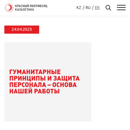
KZ
RU
EN
24.04.2025