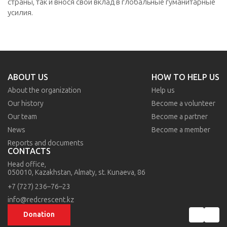
страны, так и внося свой вклад в глобальные гуманитарные
усилия.
ABOUT US
HOW TO HELP US
About the organization
Help us
Our history
Become a volunteer
Our team
Become a partner
News
Become a member
Reports and documents
CONTACTS
Head office,
050010, Kazakhstan,
Almaty,
st. Kunaeva, 86
+7 (727) 236–76–23
info@redcrescent.kz
Donation