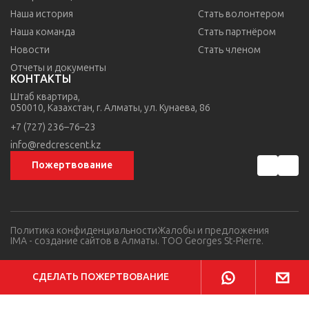
Наша история
Стать волонтером
Наша команда
Стать партнёром
Новости
Стать членом
Отчеты и документы
КОНТАКТЫ
Штаб квартира,
050010, Казахстан,
г. Алматы,
ул. Кунаева, 86
+7 (727) 236–76–23
info@redcrescent.kz
Пожертвование
Политика конфиденциальности
Жалобы и предложения
IMA
- создание сайтов в Алматы. TOO Georges St-Pierre.
СДЕЛАТЬ ПОЖЕРТВОВАНИЕ