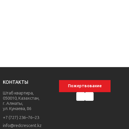
КОНТАКТЫ
Пожертвование
Штаб квартира,
050010, Казахстан,
г. Алматы,
ул. Кунаева, 86
+7 (727) 236–76–23
info@redcrescent.kz