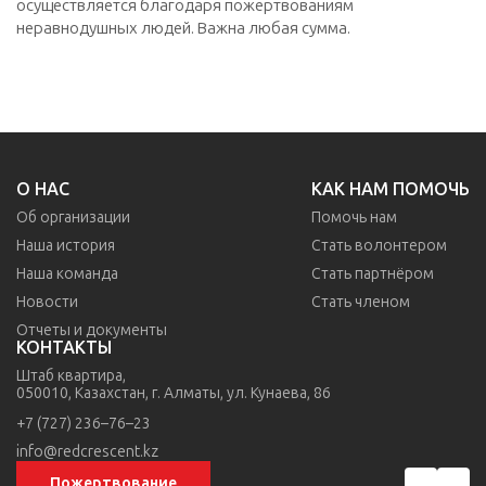
осуществляется благодаря пожертвованиям
неравнодушных людей. Важна любая сумма.
О НАС
КАК НАМ ПОМОЧЬ
Об организации
Помочь нам
Наша история
Стать волонтером
Наша команда
Стать партнёром
Новости
Стать членом
Отчеты и документы
КОНТАКТЫ
Штаб квартира,
050010, Казахстан,
г. Алматы,
ул. Кунаева, 86
+7 (727) 236–76–23
info@redcrescent.kz
Пожертвование