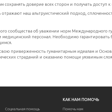
 сохранять доверие всех сторон и получать доступ к 
 отражают наш альтруистический подход, сплоченнос
го сообщества об уважении норм Международного гу
 и медицинский персонал. Необходимо гарантировать 
щимся.
т свою приверженность гуманитарным идеалам и Осн
ческих страданий и оказанию помощи уязвимым слоям 
.
КАК НАМ ПОМОЧЬ
Социальная помощь
Помочь нам