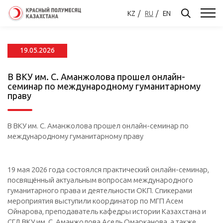
KZ
RU
EN
19.05.2026
В ВКУ им. С. Аманжолова прошел онлайн-
семинар по международному гуманитарному
праву
В ВКУ им. С. Аманжолова прошел онлайн-семинар по
международному гуманитарному праву
19 мая 2026 года состоялся практический онлайн-семинар,
посвящённый актуальным вопросам международного
гуманитарного права и деятельности ОКП. Спикерами
мероприятия выступили координатор по МГП Асем
Ойнарова, преподаватель кафедры истории Казахстана и
СГД ВКУ им. С. Аманжолова Асель Омарканова, а также