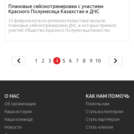
Плановые сейсмотренировки с участием
Красного Полумесяца Казахстан и ДЧС
23 февраля во всех регионах Казахстана прошли
плановые сейсмотренировки ДЧС, в которых приняло
участие Общество Красного Полумесяца Казахстан.
1
2
3
4
5
6
7
8
9
10
О НАС
КАК НАМ ПОМОЧЬ
Об организации
Помочь нам
Наша история
Стать волонтером
Наша команда
Стать партнёром
Новости
Стать членом